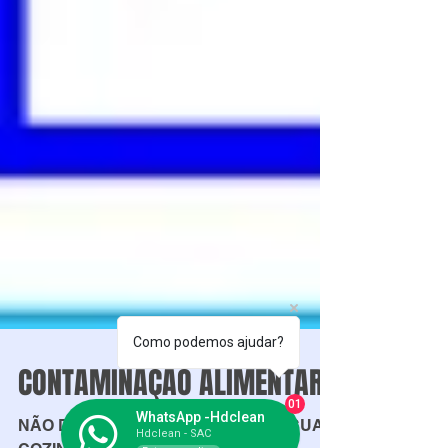
Como podemos ajudar?
01
CONTAMINAÇÃO ALIMENTAR
WhatsApp -Hdclean
Hdclean - SAC