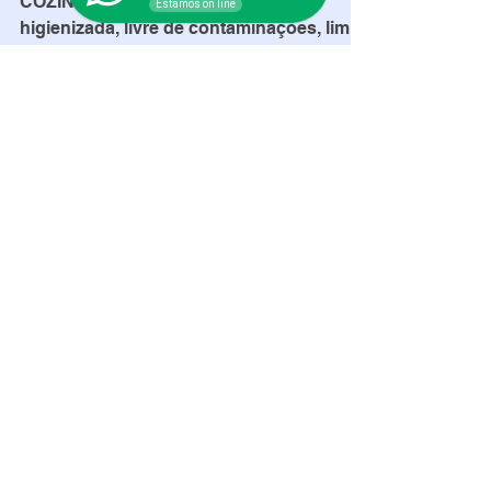
Estamos on line
NÃO DEIXE ISSO ACONTECER EM SUA
COZINHA. Imagine uma cozinha
higienizada, livre de contaminações, limpa
... . É o ideal dos ideais,...
Posts Em Destaque